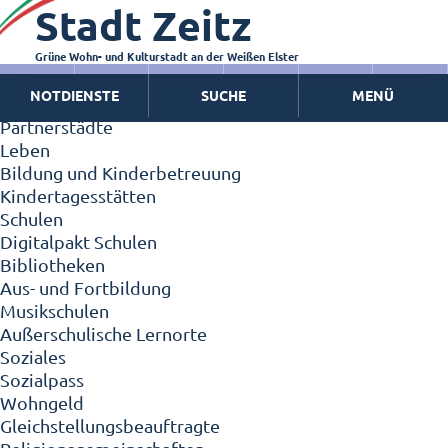
Stadt Zeitz
Zeitz - Die Kleinstadt
Willkommen in Zeitz!
Interview mit Oberbürgermeister Christian Thieme
Grüne Wohn- und Kulturstadt an der Weißen Elster
Zeitz - Stadt der Zukunft
NOTDIENSTE
SUCHE
MENÜ
Ortschaften
Partnerstädte
Leben
Bildung und Kinderbetreuung
Kindertagesstätten
Schulen
Digitalpakt Schulen
Bibliotheken
Aus- und Fortbildung
Musikschulen
Außerschulische Lernorte
Soziales
Sozialpass
Wohngeld
Gleichstellungsbeauftragte