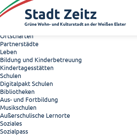
Zeitz - Die Kleinstadt
Stadt Zeitz
Willkommen in Zeitz!
Interview mit Oberbürgermeister Christian Thie
Grüne Wohn- und Kulturstadt an der Weißen Elster
Zeitz - Stadt der Zukunft
Ortschaften
Partnerstädte
Leben
Bildung und Kinderbetreuung
Kindertagesstätten
Schulen
Digitalpakt Schulen
Bibliotheken
Aus- und Fortbildung
Musikschulen
Außerschulische Lernorte
Soziales
Sozialpass