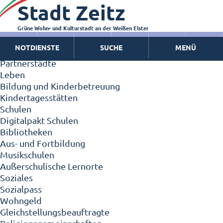
Stadt Zeitz
Zeitz - Die Kleinstadt
Willkommen in Zeitz!
Interview mit Oberbürgermeister Christian Thieme
Grüne Wohn- und Kulturstadt an der Weißen Elster
Zeitz - Stadt der Zukunft
NOTDIENSTE
SUCHE
MENÜ
Ortschaften
Partnerstädte
Leben
Bildung und Kinderbetreuung
Kindertagesstätten
Schulen
Digitalpakt Schulen
Bibliotheken
Aus- und Fortbildung
Musikschulen
Außerschulische Lernorte
Soziales
Sozialpass
Wohngeld
Gleichstellungsbeauftragte