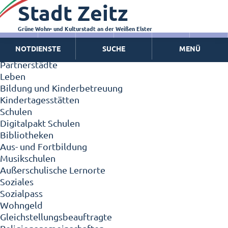
Stadt Zeitz
Zeitz - Die Kleinstadt
Willkommen in Zeitz!
Interview mit Oberbürgermeister Christian Thieme
Grüne Wohn- und Kulturstadt an der Weißen Elster
Zeitz - Stadt der Zukunft
NOTDIENSTE
SUCHE
MENÜ
Ortschaften
Partnerstädte
Leben
Bildung und Kinderbetreuung
Kindertagesstätten
Schulen
Digitalpakt Schulen
Bibliotheken
Aus- und Fortbildung
Musikschulen
Außerschulische Lernorte
Soziales
Sozialpass
Wohngeld
Gleichstellungsbeauftragte