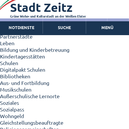
Stadt Zeitz
Zeitz - Die Kleinstadt
Willkommen in Zeitz!
Interview mit Oberbürgermeister Christian Thieme
Grüne Wohn- und Kulturstadt an der Weißen Elster
Zeitz - Stadt der Zukunft
NOTDIENSTE
SUCHE
MENÜ
Ortschaften
Partnerstädte
Leben
Bildung und Kinderbetreuung
Kindertagesstätten
Schulen
Digitalpakt Schulen
Bibliotheken
Aus- und Fortbildung
Musikschulen
Außerschulische Lernorte
Soziales
Sozialpass
Wohngeld
Gleichstellungsbeauftragte