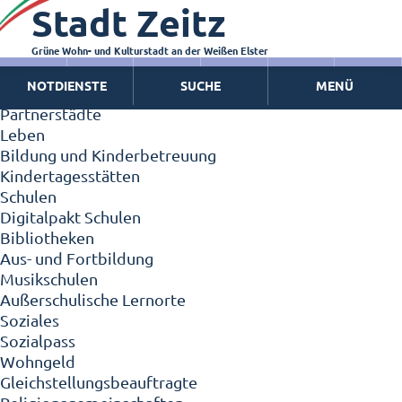
Stadt Zeitz
Zeitz - Die Kleinstadt
Willkommen in Zeitz!
Interview mit Oberbürgermeister Christian Thieme
Grüne Wohn- und Kulturstadt an der Weißen Elster
Zeitz - Stadt der Zukunft
NOTDIENSTE
SUCHE
MENÜ
Ortschaften
Partnerstädte
Leben
Bildung und Kinderbetreuung
Kindertagesstätten
Schulen
Digitalpakt Schulen
Bibliotheken
Aus- und Fortbildung
Musikschulen
Außerschulische Lernorte
Soziales
Sozialpass
Wohngeld
Gleichstellungsbeauftragte