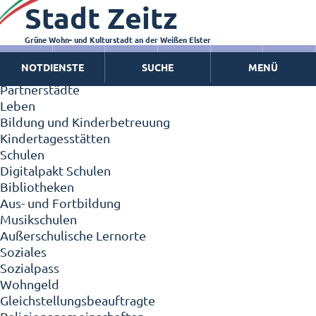
Stadt Zeitz
Zeitz - Die Kleinstadt
Willkommen in Zeitz!
Interview mit Oberbürgermeister Christian Thieme
Grüne Wohn- und Kulturstadt an der Weißen Elster
Zeitz - Stadt der Zukunft
NOTDIENSTE
SUCHE
MENÜ
Ortschaften
Partnerstädte
Leben
Bildung und Kinderbetreuung
Kindertagesstätten
Schulen
Digitalpakt Schulen
Bibliotheken
Aus- und Fortbildung
Musikschulen
Außerschulische Lernorte
Soziales
Sozialpass
Wohngeld
Gleichstellungsbeauftragte