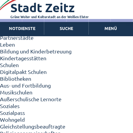
Stadt Zeitz
Zeitz - Die Kleinstadt
Willkommen in Zeitz!
Interview mit Oberbürgermeister Christian Thieme
Grüne Wohn- und Kulturstadt an der Weißen Elster
Zeitz - Stadt der Zukunft
NOTDIENSTE
SUCHE
MENÜ
Ortschaften
Partnerstädte
Leben
Bildung und Kinderbetreuung
Kindertagesstätten
Schulen
Digitalpakt Schulen
Bibliotheken
Aus- und Fortbildung
Musikschulen
Außerschulische Lernorte
Soziales
Sozialpass
Wohngeld
Gleichstellungsbeauftragte