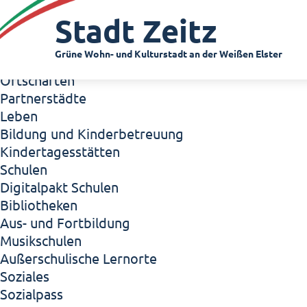
Zeitz - Die Kleinstadt
Stadt Zeitz
Willkommen in Zeitz!
Interview mit Oberbürgermeister Christian Thie
Grüne Wohn- und Kulturstadt an der Weißen Elster
Zeitz - Stadt der Zukunft
Ortschaften
Partnerstädte
Leben
Bildung und Kinderbetreuung
Kindertagesstätten
Schulen
Digitalpakt Schulen
Bibliotheken
Aus- und Fortbildung
Musikschulen
Außerschulische Lernorte
Soziales
Sozialpass