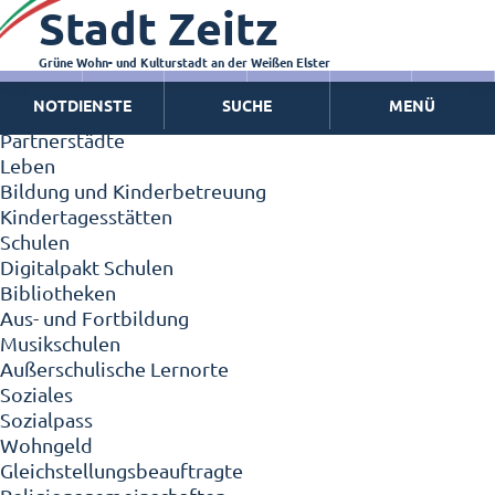
Stadt Zeitz
Zeitz - Die Kleinstadt
Willkommen in Zeitz!
Interview mit Oberbürgermeister Christian Thieme
Grüne Wohn- und Kulturstadt an der Weißen Elster
Zeitz - Stadt der Zukunft
NOTDIENSTE
SUCHE
MENÜ
Ortschaften
Partnerstädte
Leben
Bildung und Kinderbetreuung
Kindertagesstätten
Schulen
Digitalpakt Schulen
Bibliotheken
Aus- und Fortbildung
Musikschulen
Außerschulische Lernorte
Soziales
Sozialpass
Wohngeld
Gleichstellungsbeauftragte