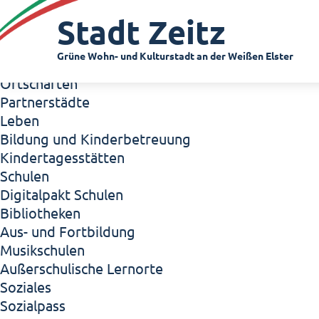
Zeitz - Die Kleinstadt
Stadt Zeitz
Willkommen in Zeitz!
Interview mit Oberbürgermeister Christian Thie
Grüne Wohn- und Kulturstadt an der Weißen Elster
Zeitz - Stadt der Zukunft
Ortschaften
Partnerstädte
Leben
Bildung und Kinderbetreuung
Kindertagesstätten
Schulen
Digitalpakt Schulen
Bibliotheken
Aus- und Fortbildung
Musikschulen
Außerschulische Lernorte
Soziales
Sozialpass