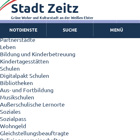
Stadt Zeitz
Zeitz - Die Kleinstadt
Willkommen in Zeitz!
Interview mit Oberbürgermeister Christian Thieme
Grüne Wohn- und Kulturstadt an der Weißen Elster
Zeitz - Stadt der Zukunft
NOTDIENSTE
SUCHE
MENÜ
Ortschaften
Partnerstädte
Leben
Bildung und Kinderbetreuung
Kindertagesstätten
Schulen
Digitalpakt Schulen
Bibliotheken
Aus- und Fortbildung
Musikschulen
Außerschulische Lernorte
Soziales
Sozialpass
Wohngeld
Gleichstellungsbeauftragte