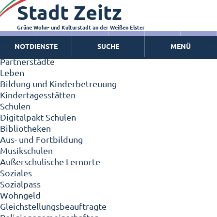
Stadt Zeitz
Zeitz - Die Kleinstadt
Willkommen in Zeitz!
Interview mit Oberbürgermeister Christian Thieme
Grüne Wohn- und Kulturstadt an der Weißen Elster
Zeitz - Stadt der Zukunft
NOTDIENSTE
SUCHE
MENÜ
Ortschaften
Partnerstädte
Leben
Bildung und Kinderbetreuung
Kindertagesstätten
Schulen
Digitalpakt Schulen
Bibliotheken
Aus- und Fortbildung
Musikschulen
Außerschulische Lernorte
Soziales
Sozialpass
Wohngeld
Gleichstellungsbeauftragte