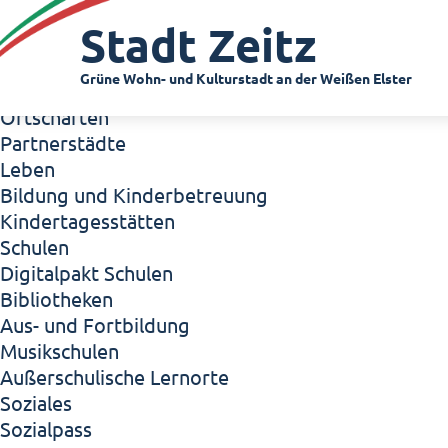
Zeitz - Die Kleinstadt
Stadt Zeitz
Willkommen in Zeitz!
Interview mit Oberbürgermeister Christian Thie
Grüne Wohn- und Kulturstadt an der Weißen Elster
Zeitz - Stadt der Zukunft
Ortschaften
Partnerstädte
Leben
Bildung und Kinderbetreuung
Kindertagesstätten
Schulen
Digitalpakt Schulen
Bibliotheken
Aus- und Fortbildung
Musikschulen
Außerschulische Lernorte
Soziales
Sozialpass