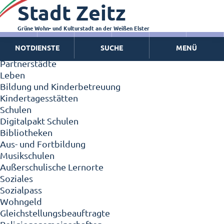
Stadt Zeitz
Zeitz - Die Kleinstadt
Willkommen in Zeitz!
Interview mit Oberbürgermeister Christian Thieme
Grüne Wohn- und Kulturstadt an der Weißen Elster
Zeitz - Stadt der Zukunft
NOTDIENSTE
SUCHE
MENÜ
Ortschaften
Partnerstädte
Leben
Bildung und Kinderbetreuung
Kindertagesstätten
Schulen
Digitalpakt Schulen
Bibliotheken
Aus- und Fortbildung
Musikschulen
Außerschulische Lernorte
Soziales
Sozialpass
Wohngeld
Gleichstellungsbeauftragte