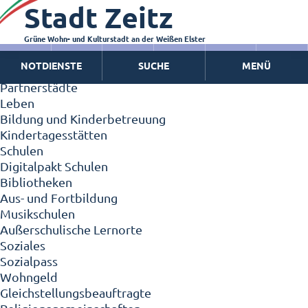
Stadt Zeitz
Zeitz - Die Kleinstadt
Willkommen in Zeitz!
Interview mit Oberbürgermeister Christian Thieme
Grüne Wohn- und Kulturstadt an der Weißen Elster
Zeitz - Stadt der Zukunft
NOTDIENSTE
SUCHE
MENÜ
Ortschaften
Partnerstädte
Leben
Bildung und Kinderbetreuung
Kindertagesstätten
Schulen
Digitalpakt Schulen
Bibliotheken
Aus- und Fortbildung
Musikschulen
Außerschulische Lernorte
Soziales
Sozialpass
Wohngeld
Gleichstellungsbeauftragte