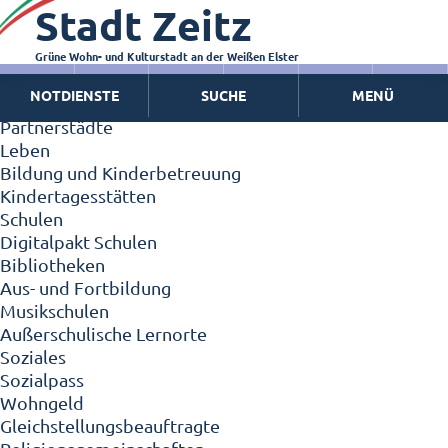
Stadt Zeitz
Zeitz - Die Kleinstadt
Willkommen in Zeitz!
Interview mit Oberbürgermeister Christian Thieme
Grüne Wohn- und Kulturstadt an der Weißen Elster
Zeitz - Stadt der Zukunft
NOTDIENSTE
SUCHE
MENÜ
Ortschaften
Partnerstädte
Leben
Bildung und Kinderbetreuung
Kindertagesstätten
Schulen
Digitalpakt Schulen
Bibliotheken
Aus- und Fortbildung
Musikschulen
Außerschulische Lernorte
Soziales
Sozialpass
Wohngeld
Gleichstellungsbeauftragte