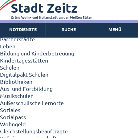
Stadt Zeitz
Zeitz - Die Kleinstadt
Willkommen in Zeitz!
Interview mit Oberbürgermeister Christian Thieme
Grüne Wohn- und Kulturstadt an der Weißen Elster
Zeitz - Stadt der Zukunft
NOTDIENSTE
SUCHE
MENÜ
Ortschaften
Partnerstädte
Leben
Bildung und Kinderbetreuung
Kindertagesstätten
Schulen
Digitalpakt Schulen
Bibliotheken
Aus- und Fortbildung
Musikschulen
Außerschulische Lernorte
Soziales
Sozialpass
Wohngeld
Gleichstellungsbeauftragte