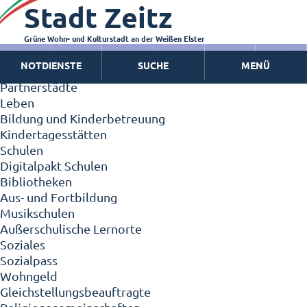
Stadt Zeitz
Zeitz - Die Kleinstadt
Willkommen in Zeitz!
Interview mit Oberbürgermeister Christian Thieme
Grüne Wohn- und Kulturstadt an der Weißen Elster
Zeitz - Stadt der Zukunft
NOTDIENSTE
SUCHE
MENÜ
Ortschaften
Partnerstädte
Leben
Bildung und Kinderbetreuung
Kindertagesstätten
Schulen
Digitalpakt Schulen
Bibliotheken
Aus- und Fortbildung
Musikschulen
Außerschulische Lernorte
Soziales
Sozialpass
Wohngeld
Gleichstellungsbeauftragte