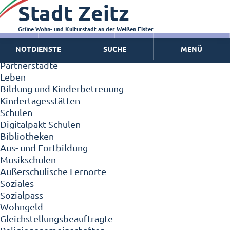
Stadt Zeitz
Zeitz - Die Kleinstadt
Willkommen in Zeitz!
Interview mit Oberbürgermeister Christian Thieme
Grüne Wohn- und Kulturstadt an der Weißen Elster
Zeitz - Stadt der Zukunft
NOTDIENSTE
SUCHE
MENÜ
Ortschaften
Partnerstädte
Leben
Bildung und Kinderbetreuung
Kindertagesstätten
Schulen
Digitalpakt Schulen
Bibliotheken
Aus- und Fortbildung
Musikschulen
Außerschulische Lernorte
Soziales
Sozialpass
Wohngeld
Gleichstellungsbeauftragte