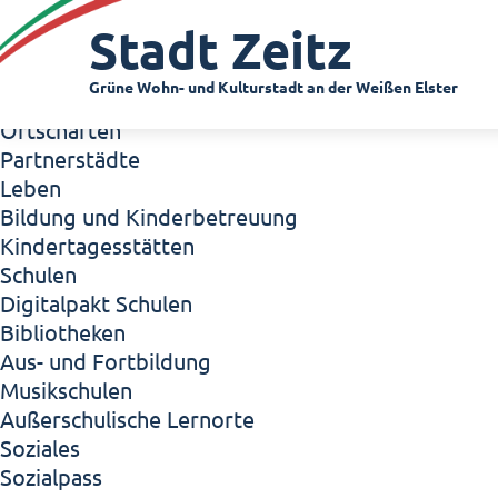
Zeitz - Die Kleinstadt
Stadt Zeitz
Willkommen in Zeitz!
Interview mit Oberbürgermeister Christian Thie
Grüne Wohn- und Kulturstadt an der Weißen Elster
Zeitz - Stadt der Zukunft
Ortschaften
Partnerstädte
Leben
Bildung und Kinderbetreuung
Kindertagesstätten
Schulen
Digitalpakt Schulen
Bibliotheken
Aus- und Fortbildung
Musikschulen
Außerschulische Lernorte
Soziales
Sozialpass