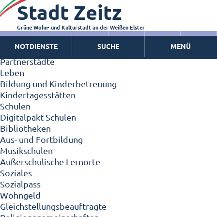
Stadt Zeitz
Zeitz - Die Kleinstadt
Willkommen in Zeitz!
Interview mit Oberbürgermeister Christian Thieme
Grüne Wohn- und Kulturstadt an der Weißen Elster
Zeitz - Stadt der Zukunft
NOTDIENSTE
SUCHE
MENÜ
Ortschaften
Partnerstädte
Leben
Bildung und Kinderbetreuung
Kindertagesstätten
Schulen
Digitalpakt Schulen
Bibliotheken
Aus- und Fortbildung
Musikschulen
Außerschulische Lernorte
Soziales
Sozialpass
Wohngeld
Gleichstellungsbeauftragte