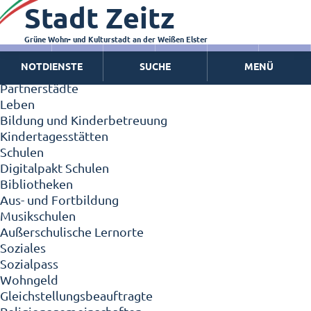
Stadt Zeitz
Zeitz - Die Kleinstadt
Willkommen in Zeitz!
Interview mit Oberbürgermeister Christian Thieme
Grüne Wohn- und Kulturstadt an der Weißen Elster
Zeitz - Stadt der Zukunft
NOTDIENSTE
SUCHE
MENÜ
Ortschaften
Partnerstädte
Leben
Bildung und Kinderbetreuung
Kindertagesstätten
Schulen
Digitalpakt Schulen
Bibliotheken
Aus- und Fortbildung
Musikschulen
Außerschulische Lernorte
Soziales
Sozialpass
Wohngeld
Gleichstellungsbeauftragte