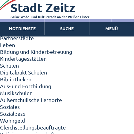
Stadt Zeitz
Zeitz - Die Kleinstadt
Willkommen in Zeitz!
Interview mit Oberbürgermeister Christian Thieme
Grüne Wohn- und Kulturstadt an der Weißen Elster
Zeitz - Stadt der Zukunft
NOTDIENSTE
SUCHE
MENÜ
Ortschaften
Partnerstädte
Leben
Bildung und Kinderbetreuung
Kindertagesstätten
Schulen
Digitalpakt Schulen
Bibliotheken
Aus- und Fortbildung
Musikschulen
Außerschulische Lernorte
Soziales
Sozialpass
Wohngeld
Gleichstellungsbeauftragte