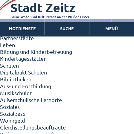
Stadt Zeitz
Zeitz - Die Kleinstadt
Willkommen in Zeitz!
Interview mit Oberbürgermeister Christian Thieme
Grüne Wohn- und Kulturstadt an der Weißen Elster
Zeitz - Stadt der Zukunft
NOTDIENSTE
SUCHE
MENÜ
Ortschaften
Partnerstädte
Leben
Bildung und Kinderbetreuung
Kindertagesstätten
Schulen
Digitalpakt Schulen
Bibliotheken
Aus- und Fortbildung
Musikschulen
Außerschulische Lernorte
Soziales
Sozialpass
Wohngeld
Gleichstellungsbeauftragte