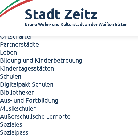
Zeitz - Die Kleinstadt
Stadt Zeitz
Willkommen in Zeitz!
Interview mit Oberbürgermeister Christian Thie
Grüne Wohn- und Kulturstadt an der Weißen Elster
Zeitz - Stadt der Zukunft
Ortschaften
Partnerstädte
Leben
Bildung und Kinderbetreuung
Kindertagesstätten
Schulen
Digitalpakt Schulen
Bibliotheken
Aus- und Fortbildung
Musikschulen
Außerschulische Lernorte
Soziales
Sozialpass