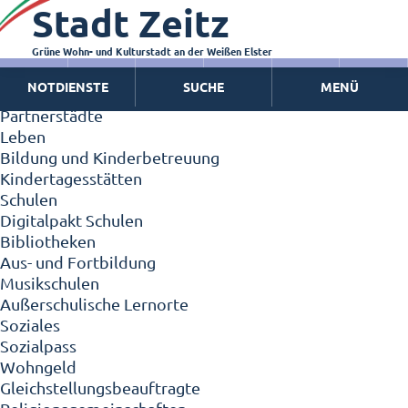
Stadt Zeitz
Zeitz - Die Kleinstadt
Willkommen in Zeitz!
Interview mit Oberbürgermeister Christian Thieme
Grüne Wohn- und Kulturstadt an der Weißen Elster
Zeitz - Stadt der Zukunft
NOTDIENSTE
SUCHE
MENÜ
Ortschaften
Partnerstädte
Leben
Bildung und Kinderbetreuung
Kindertagesstätten
Schulen
Digitalpakt Schulen
Bibliotheken
Aus- und Fortbildung
Musikschulen
Außerschulische Lernorte
Soziales
Sozialpass
Wohngeld
Gleichstellungsbeauftragte