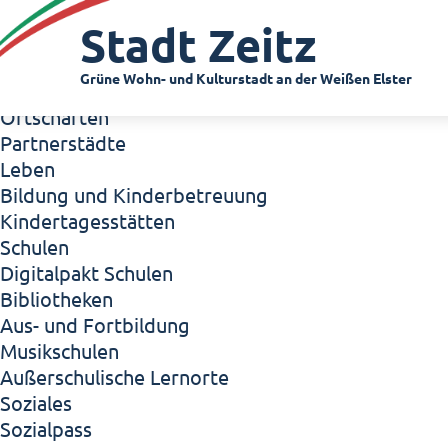
Zeitz - Die Kleinstadt
Stadt Zeitz
Willkommen in Zeitz!
Interview mit Oberbürgermeister Christian Thie
Grüne Wohn- und Kulturstadt an der Weißen Elster
Zeitz - Stadt der Zukunft
Ortschaften
Partnerstädte
Leben
Bildung und Kinderbetreuung
Kindertagesstätten
Schulen
Digitalpakt Schulen
Bibliotheken
Aus- und Fortbildung
Musikschulen
Außerschulische Lernorte
Soziales
Sozialpass