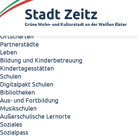
Zeitz - Die Kleinstadt
Stadt Zeitz
Willkommen in Zeitz!
Interview mit Oberbürgermeister Christian Thie
Grüne Wohn- und Kulturstadt an der Weißen Elster
Zeitz - Stadt der Zukunft
Ortschaften
Partnerstädte
Leben
Bildung und Kinderbetreuung
Kindertagesstätten
Schulen
Digitalpakt Schulen
Bibliotheken
Aus- und Fortbildung
Musikschulen
Außerschulische Lernorte
Soziales
Sozialpass