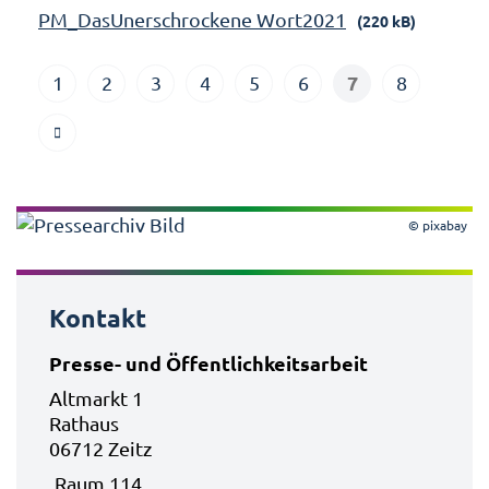
PM_DasUnerschrockene Wort2021
(220 kB)
7
1
2
3
4
5
6
8
© pixabay
Kontakt
Presse- und Öffentlichkeitsarbeit
Altmarkt 1
Rathaus
06712 Zeitz
Raum 114