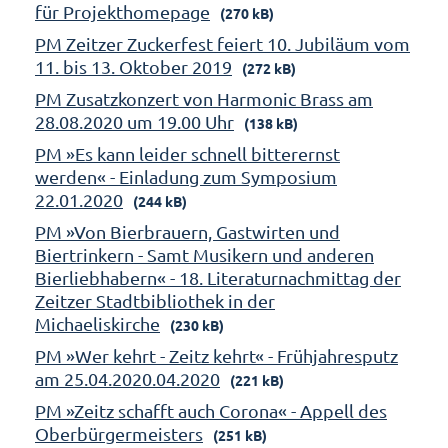
für Projekthomepage
(270 kB)
PM Zeitzer Zuckerfest feiert 10. Jubiläum vom
11. bis 13. Oktober 2019
(272 kB)
PM Zusatzkonzert von Harmonic Brass am
28.08.2020 um 19.00 Uhr
(138 kB)
PM »Es kann leider schnell bitterernst
werden« - Einladung zum Symposium
22.01.2020
(244 kB)
PM »Von Bierbrauern, Gastwirten und
Biertrinkern - Samt Musikern und anderen
Bierliebhabern« - 18. Literaturnachmittag der
Zeitzer Stadtbibliothek in der
Michaeliskirche
(230 kB)
PM »Wer kehrt - Zeitz kehrt« - Frühjahresputz
am 25.04.2020.04.2020
(221 kB)
PM »Zeitz schafft auch Corona« - Appell des
Oberbürgermeisters
(251 kB)