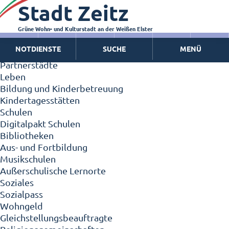
Stadt Zeitz
Zeitz - Die Kleinstadt
Willkommen in Zeitz!
Interview mit Oberbürgermeister Christian Thieme
Grüne Wohn- und Kulturstadt an der Weißen Elster
Zeitz - Stadt der Zukunft
NOTDIENSTE
SUCHE
MENÜ
Ortschaften
Partnerstädte
Leben
Bildung und Kinderbetreuung
Kindertagesstätten
Schulen
Digitalpakt Schulen
Bibliotheken
Aus- und Fortbildung
Musikschulen
Außerschulische Lernorte
Soziales
Sozialpass
Wohngeld
Gleichstellungsbeauftragte