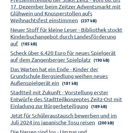
17. Dezember beim Zeitzer Adventsmarkt mit
Glühwein und Knusperstollen aufs
Weihnachtsfest einstimmen
(237 kB)
Neuer Stoff für kleine Leser - Bibliothek stockt
Kinderbuchangebot durch Landesförderung
auf
(185 kB)
Scheck über 6.420 Euro für neues Spielgerät
auf dem Zangenberger Spielplatz
(190 kB)
Das Warten hat ein Ende - Kinder der
Grundschule Bergsiedlung weihen neues
Außenspielgerät ein
(181 kB)
Stadtteil mit Zukunft - Vorstellung erster
Entwürfe des Stadtteilkonzeptes Zeitz-Ost mit
Einladung zur Bürgerbeteiligung
(189 kB)
Jetzt für Schüleraustausch bewerben und im
Juli 2024 ins japanische Tosu reisen
(200 kB)
Die Narren sind los - Umzug und