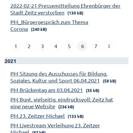
2022-02-21 Pressemitteilung Ehrenbürger der
Stadt Zeitz verstorben
(130 kB)
PM_Bürgergespräch zum Thema
Corona
(240 kB)
6
1
2
3
4
5
7
2021
PM Sitzung des Ausschusses für Bildung,
Soziales, Kultur und Sport 06.04.2021
(58 kB)
PM Brückentag am 03.04.2021
(35 kB)
PM Bunt, vielseitig, eindrucksvoll: Zeitz hat
eine neue Website
(236 kB)
PM 23. Zeitzer Michael
(133 kB)
PM Livestream Verleihung 23. Zeitzer
Michael
(87 kB)