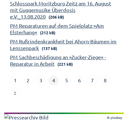
Schlosspark Moritzburg Zeitz am 16. August
mit Guggemusike Überdosis
e.V._13.08.2020
(206 kB)
PM Reparaturen auf dem Spielplatz »Am
Elsterhang«
(212 kB)
PM Rußrindenkrankheit bei Ahorn-Bäumen im
Lenssenpark
(137 kB)
PM Sachbeschädigung an »Zucker-Ziege« -
Reparatur in Arbeit
(221 kB)
4
1
2
3
5
6
7
8
© pixabay