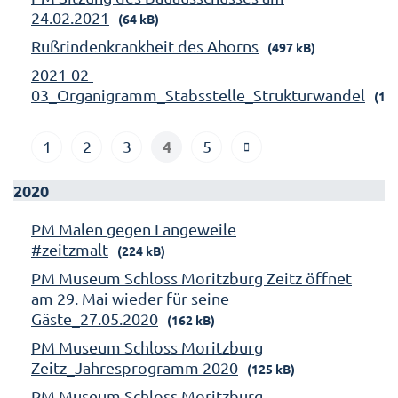
24.02.2021
(64 kB)
Rußrindenkrankheit des Ahorns
(497 kB)
2021-02-
03_Organigramm_Stabsstelle_Strukturwandel
(158
4
1
2
3
5
2020
PM Malen gegen Langeweile
#zeitzmalt
(224 kB)
PM Museum Schloss Moritzburg Zeitz öffnet
am 29. Mai wieder für seine
Gäste_27.05.2020
(162 kB)
PM Museum Schloss Moritzburg
Zeitz_Jahresprogramm 2020
(125 kB)
PM Museum Schloss Moritzburg