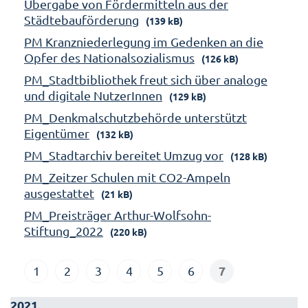
Übergabe von Fördermitteln aus der
Städtebauförderung
(139 kB)
PM Kranzniederlegung im Gedenken an die
Opfer des Nationalsozialismus
(126 kB)
PM_Stadtbibliothek freut sich über analoge
und digitale NutzerInnen
(129 kB)
PM_Denkmalschutzbehörde unterstützt
Eigentümer
(132 kB)
PM_Stadtarchiv bereitet Umzug vor
(128 kB)
PM_Zeitzer Schulen mit CO2-Ampeln
ausgestattet
(21 kB)
PM_Preisträger Arthur-Wolfsohn-
Stiftung_2022
(220 kB)
7
1
2
3
4
5
6
2021