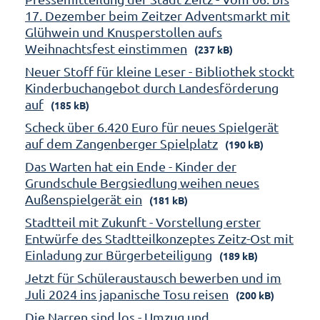
17. Dezember beim Zeitzer Adventsmarkt mit
Glühwein und Knusperstollen aufs
Weihnachtsfest einstimmen
(237 kB)
Neuer Stoff für kleine Leser - Bibliothek stockt
Kinderbuchangebot durch Landesförderung
auf
(185 kB)
Scheck über 6.420 Euro für neues Spielgerät
auf dem Zangenberger Spielplatz
(190 kB)
Das Warten hat ein Ende - Kinder der
Grundschule Bergsiedlung weihen neues
Außenspielgerät ein
(181 kB)
Stadtteil mit Zukunft - Vorstellung erster
Entwürfe des Stadtteilkonzeptes Zeitz-Ost mit
Einladung zur Bürgerbeteiligung
(189 kB)
Jetzt für Schüleraustausch bewerben und im
Juli 2024 ins japanische Tosu reisen
(200 kB)
Die Narren sind los - Umzug und