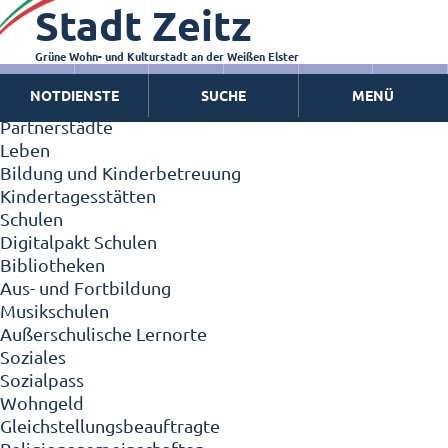
Stadt Zeitz
Zeitz - Die Kleinstadt
Willkommen in Zeitz!
Interview mit Oberbürgermeister Christian Thieme
Grüne Wohn- und Kulturstadt an der Weißen Elster
Zeitz - Stadt der Zukunft
NOTDIENSTE
SUCHE
MENÜ
Ortschaften
Partnerstädte
Leben
Bildung und Kinderbetreuung
Kindertagesstätten
Schulen
Digitalpakt Schulen
Bibliotheken
Aus- und Fortbildung
Musikschulen
Außerschulische Lernorte
Soziales
Sozialpass
Wohngeld
Gleichstellungsbeauftragte