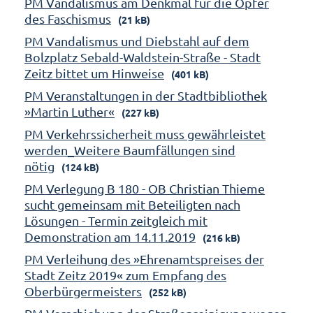
PM Vandalismus am Denkmal für die Opfer
des Faschismus
(21 kB)
PM Vandalismus und Diebstahl auf dem
Bolzplatz Sebald-Waldstein-Straße - Stadt
Zeitz bittet um Hinweise
(401 kB)
PM Veranstaltungen in der Stadtbibliothek
»Martin Luther«
(227 kB)
PM Verkehrssicherheit muss gewährleistet
werden_Weitere Baumfällungen sind
nötig
(124 kB)
PM Verlegung B 180 - OB Christian Thieme
sucht gemeinsam mit Beteiligten nach
Lösungen - Termin zeitgleich mit
Demonstration am 14.11.2019
(216 kB)
PM Verleihung des »Ehrenamtspreises der
Stadt Zeitz 2019« zum Empfang des
Oberbürgermeisters
(252 kB)