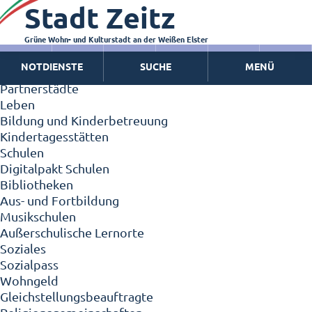
Stadt Zeitz
Zeitz - Die Kleinstadt
Willkommen in Zeitz!
Interview mit Oberbürgermeister Christian Thieme
Grüne Wohn- und Kulturstadt an der Weißen Elster
Zeitz - Stadt der Zukunft
NOTDIENSTE
SUCHE
MENÜ
Ortschaften
Partnerstädte
Leben
Bildung und Kinderbetreuung
Kindertagesstätten
Schulen
Digitalpakt Schulen
Bibliotheken
Aus- und Fortbildung
Musikschulen
Außerschulische Lernorte
Soziales
Sozialpass
Wohngeld
Gleichstellungsbeauftragte