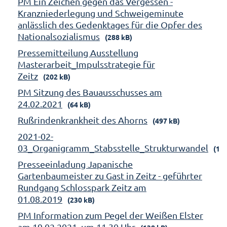
PM Ein Zeichen gegen das Vergessen -
Kranzniederlegung und Schweigeminute
anlässlich des Gedenktages für die Opfer des
Nationalsozialismus
(288 kB)
Pressemitteilung Ausstellung
Masterarbeit_Impulsstrategie für
Zeitz
(202 kB)
PM Sitzung des Bauausschusses am
24.02.2021
(64 kB)
Rußrindenkrankheit des Ahorns
(497 kB)
2021-02-
03_Organigramm_Stabsstelle_Strukturwandel
(158
Presseeinladung Japanische
Gartenbaumeister zu Gast in Zeitz - geführter
Rundgang Schlosspark Zeitz am
01.08.2019
(230 kB)
PM Information zum Pegel der Weißen Elster
am 19.02.2021, um 11.30 Uhr