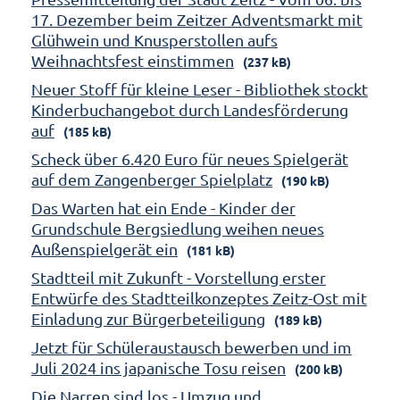
17. Dezember beim Zeitzer Adventsmarkt mit
Glühwein und Knusperstollen aufs
Weihnachtsfest einstimmen
(237 kB)
Neuer Stoff für kleine Leser - Bibliothek stockt
Kinderbuchangebot durch Landesförderung
auf
(185 kB)
Scheck über 6.420 Euro für neues Spielgerät
auf dem Zangenberger Spielplatz
(190 kB)
Das Warten hat ein Ende - Kinder der
Grundschule Bergsiedlung weihen neues
Außenspielgerät ein
(181 kB)
Stadtteil mit Zukunft - Vorstellung erster
Entwürfe des Stadtteilkonzeptes Zeitz-Ost mit
Einladung zur Bürgerbeteiligung
(189 kB)
Jetzt für Schüleraustausch bewerben und im
Juli 2024 ins japanische Tosu reisen
(200 kB)
Die Narren sind los - Umzug und