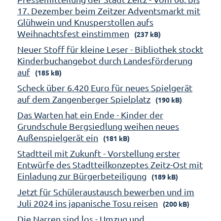
17. Dezember beim Zeitzer Adventsmarkt mit
Glühwein und Knusperstollen aufs
Weihnachtsfest einstimmen
(237 kB)
Neuer Stoff für kleine Leser - Bibliothek stockt
Kinderbuchangebot durch Landesförderung
auf
(185 kB)
Scheck über 6.420 Euro für neues Spielgerät
auf dem Zangenberger Spielplatz
(190 kB)
Das Warten hat ein Ende - Kinder der
Grundschule Bergsiedlung weihen neues
Außenspielgerät ein
(181 kB)
Stadtteil mit Zukunft - Vorstellung erster
Entwürfe des Stadtteilkonzeptes Zeitz-Ost mit
Einladung zur Bürgerbeteiligung
(189 kB)
Jetzt für Schüleraustausch bewerben und im
Juli 2024 ins japanische Tosu reisen
(200 kB)
Die Narren sind los - Umzug und