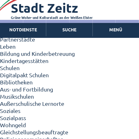
Stadt Zeitz
Zeitz - Die Kleinstadt
Willkommen in Zeitz!
Interview mit Oberbürgermeister Christian Thieme
Grüne Wohn- und Kulturstadt an der Weißen Elster
Zeitz - Stadt der Zukunft
NOTDIENSTE
SUCHE
MENÜ
Ortschaften
Partnerstädte
Leben
Bildung und Kinderbetreuung
Kindertagesstätten
Schulen
Digitalpakt Schulen
Bibliotheken
Aus- und Fortbildung
Musikschulen
Außerschulische Lernorte
Soziales
Sozialpass
Wohngeld
Gleichstellungsbeauftragte