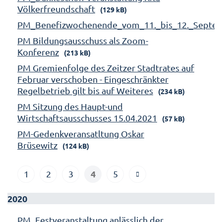
Völkerfreundschaft
(129 kB)
PM_Benefizwochenende_vom_11._bis_12._Septe
PM Bildungsausschuss als Zoom-
Konferenz
(213 kB)
PM Gremienfolge des Zeitzer Stadtrates auf
Februar verschoben - Eingeschränkter
Regelbetrieb gilt bis auf Weiteres
(234 kB)
PM Sitzung des Haupt-und
Wirtschaftsausschusses 15.04.2021
(57 kB)
PM-Gedenkveransatltung Oskar
Brüsewitz
(124 kB)
4
1
2
3
5
2020
PM_Festveranstaltung anlässlich der