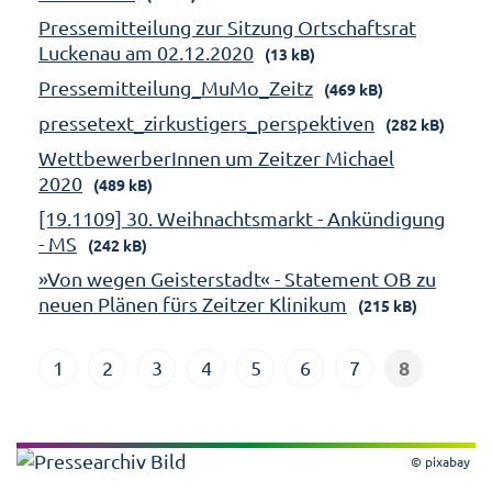
Pressemitteilung zur Sitzung Ortschaftsrat
Luckenau am 02.12.2020
(13 kB)
Pressemitteilung_MuMo_Zeitz
(469 kB)
pressetext_zirkustigers_perspektiven
(282 kB)
WettbewerberInnen um Zeitzer Michael
2020
(489 kB)
[19.1109] 30. Weihnachtsmarkt - Ankündigung
- MS
(242 kB)
»Von wegen Geisterstadt« - Statement OB zu
neuen Plänen fürs Zeitzer Klinikum
(215 kB)
8
1
2
3
4
5
6
7
© pixabay