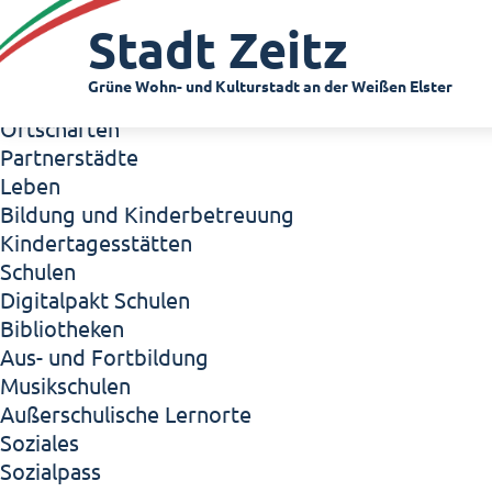
Zeitz - Die Kleinstadt
Stadt Zeitz
Willkommen in Zeitz!
Interview mit Oberbürgermeister Christian Thie
Grüne Wohn- und Kulturstadt an der Weißen Elster
Zeitz - Stadt der Zukunft
Ortschaften
Partnerstädte
Leben
Bildung und Kinderbetreuung
Kindertagesstätten
Schulen
Digitalpakt Schulen
Bibliotheken
Aus- und Fortbildung
Musikschulen
Außerschulische Lernorte
Soziales
Sozialpass