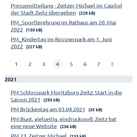
Pressemitteilung - Zeitzer Michael im Capitol
der Stadt Zeitz übergeben
(228 kB)
PM_Sportlerehrung im Rathaus am 20. Mai
2022
(130 kB)
PM_Kindertag im Rossnerpark am 1. Juni
2022
(227 kB)
4
1
2
3
5
6
7
2021
PM Schlosspark Moritzburg Zeitz: Start in die
Saison 2021
(293 kB)
PM Brückentag am 03.04.2021
(35 kB)
PM Bunt, vielseitig, eindrucksvoll: Zeitz hat
eine neue Website
(236 kB)
PM 23. Zeitzer Michael
(133 kB)