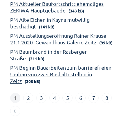
PM Aktueller Baufortschritt ehemaliges
ZEKIWA-Hauptgebäude
(343 kB)
PM Alte Eichen in Kayna mutwillig
beschädigt
(141 kB)
PM Ausstellungseröffnung Rainer Krause
21.1.2020_Gewandhaus-Galerie Zeitz
(99 kB)
PM Baumbrand in der Rasberger
Straße
(311 kB)
PM Beginn Bauarbeiten zum barrierefreien
Umbau von zwei Bushaltestellen in
Zeitz
(308 kB)
1
2
3
4
5
6
7
8