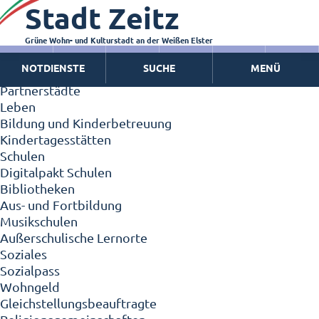
Stadt Zeitz
Zeitz - Die Kleinstadt
Willkommen in Zeitz!
Interview mit Oberbürgermeister Christian Thieme
Grüne Wohn- und Kulturstadt an der Weißen Elster
Zeitz - Stadt der Zukunft
NOTDIENSTE
SUCHE
MENÜ
Ortschaften
Partnerstädte
Leben
Bildung und Kinderbetreuung
Kindertagesstätten
Schulen
Digitalpakt Schulen
Bibliotheken
Aus- und Fortbildung
Musikschulen
Außerschulische Lernorte
Soziales
Sozialpass
Wohngeld
Gleichstellungsbeauftragte