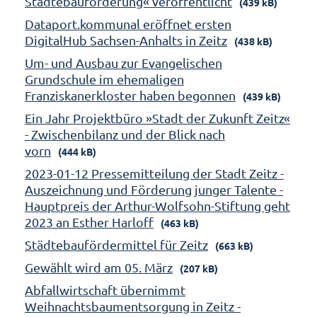
Städtebauförderung« veröffentlicht
(439 kB)
Dataport.kommunal eröffnet ersten
DigitalHub Sachsen-Anhalts in Zeitz
(438 kB)
Um- und Ausbau zur Evangelischen
Grundschule im ehemaligen
Franziskanerkloster haben begonnen
(439 kB)
Ein Jahr Projektbüro »Stadt der Zukunft Zeitz«
- Zwischenbilanz und der Blick nach
vorn
(444 kB)
2023-01-12 Pressemitteilung der Stadt Zeitz -
Auszeichnung und Förderung junger Talente -
Hauptpreis der Arthur-Wolfsohn-Stiftung geht
2023 an Esther Harloff
(463 kB)
Städtebaufördermittel für Zeitz
(663 kB)
Gewählt wird am 05. März
(207 kB)
Abfallwirtschaft übernimmt
Weihnachtsbaumentsorgung in Zeitz -