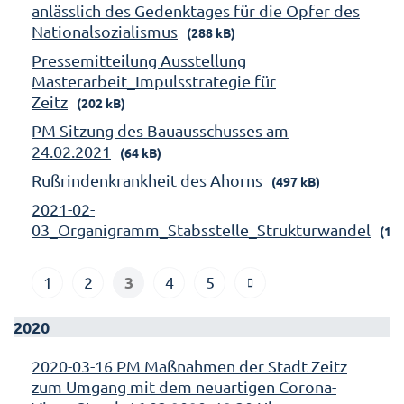
anlässlich des Gedenktages für die Opfer des
Nationalsozialismus
(288 kB)
Pressemitteilung Ausstellung
Masterarbeit_Impulsstrategie für
Zeitz
(202 kB)
PM Sitzung des Bauausschusses am
24.02.2021
(64 kB)
Rußrindenkrankheit des Ahorns
(497 kB)
2021-02-
03_Organigramm_Stabsstelle_Strukturwandel
(158
3
1
2
4
5
2020
2020-03-16 PM Maßnahmen der Stadt Zeitz
zum Umgang mit dem neuartigen Corona-