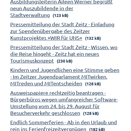
Ausbildungsleiterin Aileen Werner begrüßt
neun Auszubildende in der
Stadtverwaltung
(123 kB)
Pressemitteilung der Stadt Zeitz - Einladung
zur Spendenübergabe des Zeitzer
Kunstprojektes »WIR für UNS«
(132 kB)
Pressemitteilung der Stadt Zeitz - Wissen, wo
die Reise hingeht - Zeitz hat ein neues
Tourismuskonzept
(230 kB)
Kindern und Jugendlichen eine Stimme geben
- Im Zeitzer Jugendparlament MITwirken,
MITreden und MITentscheiden
(128 kB)
Ausweispapiere rechtzeitig beantragen -
Bürgerbüros wegen umfangreicher Software-
Umstellung vom 24. bis 29. August für
Besucherverkehr geschlossen
(128 kB)
Endlich Sommerferien - Ab in den Urlaub und
rein ins Ferienfreizeitvergnügen
(182 kB)