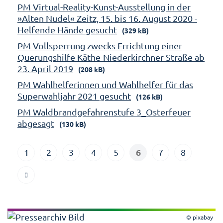
PM Virtual-Reality-Kunst-Ausstellung in der
»Alten Nudel« Zeitz, 15. bis 16. August 2020 -
Helfende Hände gesucht
(329 kB)
PM Vollsperrung zwecks Errichtung einer
Querungshilfe Käthe-Niederkirchner-Straße ab
23. April 2019
(208 kB)
PM Wahlhelferinnen und Wahlhelfer für das
Superwahljahr 2021 gesucht
(126 kB)
PM Waldbrandgefahrenstufe 3_Osterfeuer
abgesagt
(130 kB)
6
1
2
3
4
5
7
8
© pixabay