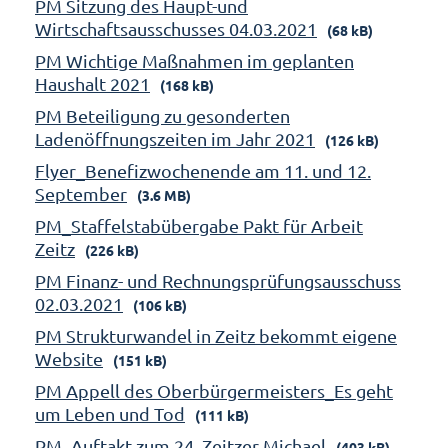
PM Sitzung des Haupt-und
Wirtschaftsausschusses 04.03.2021
(68 kB)
PM Wichtige Maßnahmen im geplanten
Haushalt 2021
(168 kB)
PM Beteiligung zu gesonderten
Ladenöffnungszeiten im Jahr 2021
(126 kB)
Flyer_Benefizwochenende am 11. und 12.
September
(3.6 MB)
PM_Staffelstabübergabe Pakt für Arbeit
Zeitz
(226 kB)
PM Finanz- und Rechnungsprüfungsausschuss
02.03.2021
(106 kB)
PM Strukturwandel in Zeitz bekommt eigene
Website
(151 kB)
PM Appell des Oberbürgermeisters_Es geht
um Leben und Tod
(111 kB)
PM_Auftakt zum 24. Zeitzer Michael
(403 kB)