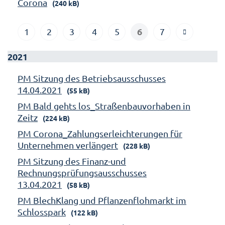
Corona
(240 kB)
6
1
2
3
4
5
7
2021
PM Sitzung des Betriebsausschusses
14.04.2021
(55 kB)
PM Bald gehts los_Straßenbauvorhaben in
Zeitz
(224 kB)
PM Corona_Zahlungserleichterungen für
Unternehmen verlängert
(228 kB)
PM Sitzung des Finanz-und
Rechnungsprüfungsausschusses
13.04.2021
(58 kB)
PM BlechKlang und Pflanzenflohmarkt im
Schlosspark
(122 kB)