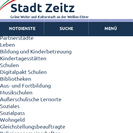
Stadt Zeitz
Zeitz - Die Kleinstadt
Willkommen in Zeitz!
Interview mit Oberbürgermeister Christian Thieme
Grüne Wohn- und Kulturstadt an der Weißen Elster
Zeitz - Stadt der Zukunft
NOTDIENSTE
SUCHE
MENÜ
Ortschaften
Partnerstädte
Leben
Bildung und Kinderbetreuung
Kindertagesstätten
Schulen
Digitalpakt Schulen
Bibliotheken
Aus- und Fortbildung
Musikschulen
Außerschulische Lernorte
Soziales
Sozialpass
Wohngeld
Gleichstellungsbeauftragte