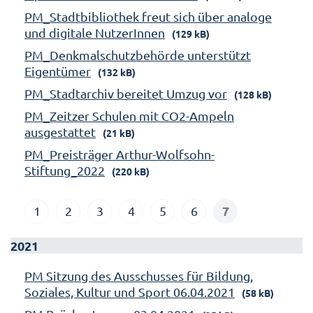
PM_Stadtbibliothek freut sich über analoge
und digitale NutzerInnen
(129 kB)
PM_Denkmalschutzbehörde unterstützt
Eigentümer
(132 kB)
PM_Stadtarchiv bereitet Umzug vor
(128 kB)
PM_Zeitzer Schulen mit CO2-Ampeln
ausgestattet
(21 kB)
PM_Preisträger Arthur-Wolfsohn-
Stiftung_2022
(220 kB)
7
1
2
3
4
5
6
2021
PM Sitzung des Ausschusses für Bildung,
Soziales, Kultur und Sport 06.04.2021
(58 kB)