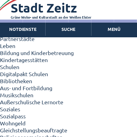
Stadt Zeitz
Zeitz - Die Kleinstadt
Willkommen in Zeitz!
Interview mit Oberbürgermeister Christian Thieme
Grüne Wohn- und Kulturstadt an der Weißen Elster
Zeitz - Stadt der Zukunft
NOTDIENSTE
SUCHE
MENÜ
Ortschaften
Partnerstädte
Leben
Bildung und Kinderbetreuung
Kindertagesstätten
Schulen
Digitalpakt Schulen
Bibliotheken
Aus- und Fortbildung
Musikschulen
Außerschulische Lernorte
Soziales
Sozialpass
Wohngeld
Gleichstellungsbeauftragte