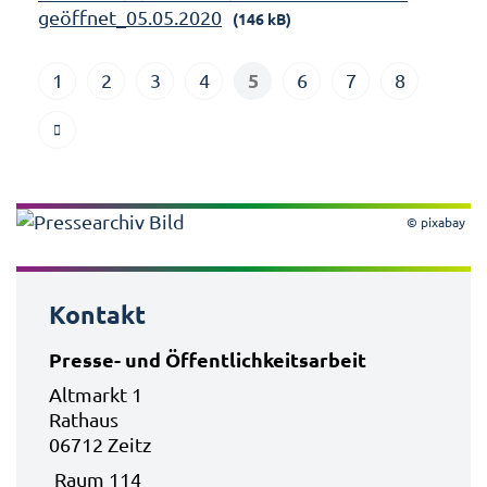
geöffnet_05.05.2020
(146 kB)
5
1
2
3
4
6
7
8
© pixabay
Kontakt
Presse- und Öffentlichkeitsarbeit
Altmarkt 1
Rathaus
06712 Zeitz
Raum 114