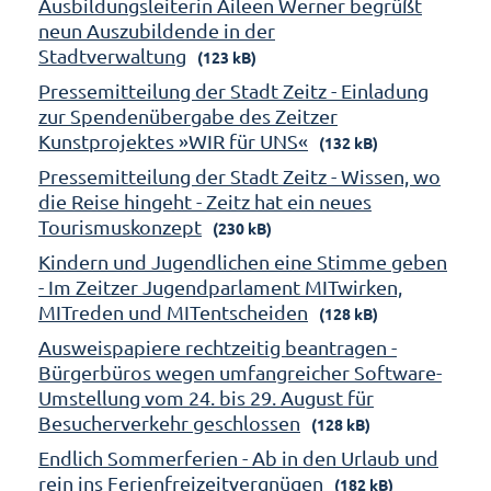
Ausbildungsleiterin Aileen Werner begrüßt
neun Auszubildende in der
Stadtverwaltung
(123 kB)
Pressemitteilung der Stadt Zeitz - Einladung
zur Spendenübergabe des Zeitzer
Kunstprojektes »WIR für UNS«
(132 kB)
Pressemitteilung der Stadt Zeitz - Wissen, wo
die Reise hingeht - Zeitz hat ein neues
Tourismuskonzept
(230 kB)
Kindern und Jugendlichen eine Stimme geben
- Im Zeitzer Jugendparlament MITwirken,
MITreden und MITentscheiden
(128 kB)
Ausweispapiere rechtzeitig beantragen -
Bürgerbüros wegen umfangreicher Software-
Umstellung vom 24. bis 29. August für
Besucherverkehr geschlossen
(128 kB)
Endlich Sommerferien - Ab in den Urlaub und
rein ins Ferienfreizeitvergnügen
(182 kB)