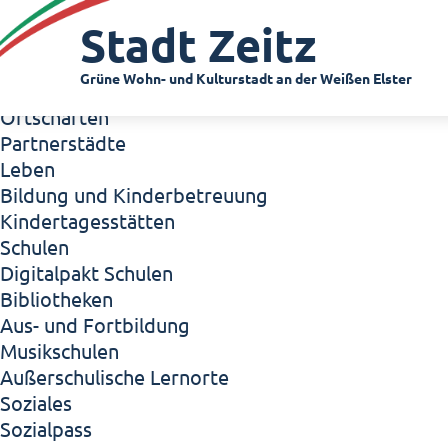
Zeitz - Die Kleinstadt
Stadt Zeitz
Willkommen in Zeitz!
Interview mit Oberbürgermeister Christian Thie
Grüne Wohn- und Kulturstadt an der Weißen Elster
Zeitz - Stadt der Zukunft
Ortschaften
Partnerstädte
Leben
Bildung und Kinderbetreuung
Kindertagesstätten
Schulen
Digitalpakt Schulen
Bibliotheken
Aus- und Fortbildung
Musikschulen
Außerschulische Lernorte
Soziales
Sozialpass