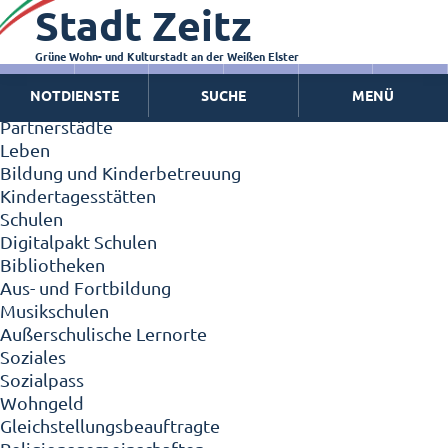
Stadt Zeitz
Zeitz - Die Kleinstadt
Willkommen in Zeitz!
Interview mit Oberbürgermeister Christian Thieme
Grüne Wohn- und Kulturstadt an der Weißen Elster
Zeitz - Stadt der Zukunft
NOTDIENSTE
SUCHE
MENÜ
Ortschaften
Partnerstädte
Leben
Bildung und Kinderbetreuung
Kindertagesstätten
Schulen
Digitalpakt Schulen
Bibliotheken
Aus- und Fortbildung
Musikschulen
Außerschulische Lernorte
Soziales
Sozialpass
Wohngeld
Gleichstellungsbeauftragte