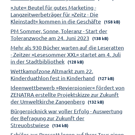
»Jute« Beutel für gutes Marketing -
Langzeitwerbeträger für »Zeitz - Die
Kleinstadt« kommen in die Geschäfte
(158 kB)
PM Sommer, Sonne, Toleranz - Start der
Toleranzwoche am 24. Juni 2023
(138 kB)
Mehr als 930 Bücher warten auf die Leseratten
- Zeitzer »Lesesommer XXL« startet am 4. Juli
in der Stadtbibliothek
(128 kB)
Wettkampfzone Altmarkt zum 22.
Kinderduathlon fest in Kinderhand
(127 kB)
Ideenwettbewerb »Revierpionier« fördert von
ZENATRA erstellte Projektskizze zur Zukunft
der Umweltkirche Zangenberg
(132 kB)
Bürgerpicknick war voller Erfolg - Auswertung
der Befragung zur Zukunft der
Streuobstwiese
(134 kB)
Schüler aus Prescott legen auf Ihrer Tour einen