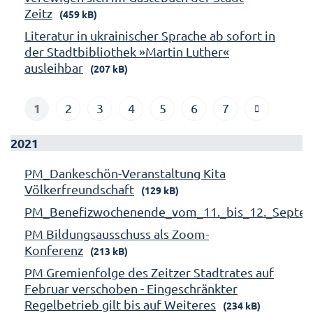
Zeitz
(459 kB)
Literatur in ukrainischer Sprache ab sofort in
der Stadtbibliothek »Martin Luther«
ausleihbar
(207 kB)
1
2
3
4
5
6
7
2021
PM_Dankeschön-Veranstaltung Kita
Völkerfreundschaft
(129 kB)
PM_Benefizwochenende_vom_11._bis_12._Septe
PM Bildungsausschuss als Zoom-
Konferenz
(213 kB)
PM Gremienfolge des Zeitzer Stadtrates auf
Februar verschoben - Eingeschränkter
Regelbetrieb gilt bis auf Weiteres
(234 kB)