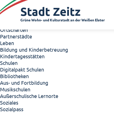
Zeitz - Die Kleinstadt
Stadt Zeitz
Willkommen in Zeitz!
Interview mit Oberbürgermeister Christian Thie
Grüne Wohn- und Kulturstadt an der Weißen Elster
Zeitz - Stadt der Zukunft
Ortschaften
Partnerstädte
Leben
Bildung und Kinderbetreuung
Kindertagesstätten
Schulen
Digitalpakt Schulen
Bibliotheken
Aus- und Fortbildung
Musikschulen
Außerschulische Lernorte
Soziales
Sozialpass