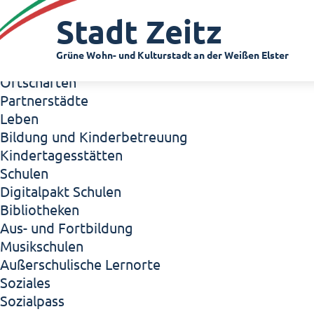
Zeitz - Die Kleinstadt
Stadt Zeitz
Willkommen in Zeitz!
Interview mit Oberbürgermeister Christian Thie
Grüne Wohn- und Kulturstadt an der Weißen Elster
Zeitz - Stadt der Zukunft
Ortschaften
Partnerstädte
Leben
Bildung und Kinderbetreuung
Kindertagesstätten
Schulen
Digitalpakt Schulen
Bibliotheken
Aus- und Fortbildung
Musikschulen
Außerschulische Lernorte
Soziales
Sozialpass