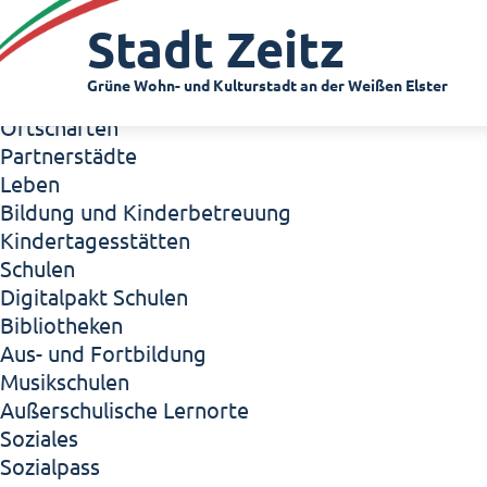
Zeitz - Die Kleinstadt
Stadt Zeitz
Willkommen in Zeitz!
Interview mit Oberbürgermeister Christian Thie
Grüne Wohn- und Kulturstadt an der Weißen Elster
Zeitz - Stadt der Zukunft
Ortschaften
Partnerstädte
Leben
Bildung und Kinderbetreuung
Kindertagesstätten
Schulen
Digitalpakt Schulen
Bibliotheken
Aus- und Fortbildung
Musikschulen
Außerschulische Lernorte
Soziales
Sozialpass