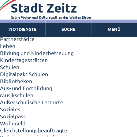
Stadt Zeitz
Zeitz - Die Kleinstadt
Willkommen in Zeitz!
Interview mit Oberbürgermeister Christian Thieme
Grüne Wohn- und Kulturstadt an der Weißen Elster
Zeitz - Stadt der Zukunft
NOTDIENSTE
SUCHE
MENÜ
Ortschaften
Partnerstädte
Leben
Bildung und Kinderbetreuung
Kindertagesstätten
Schulen
Digitalpakt Schulen
Bibliotheken
Aus- und Fortbildung
Musikschulen
Außerschulische Lernorte
Soziales
Sozialpass
Wohngeld
Gleichstellungsbeauftragte