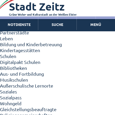
Stadt Zeitz
Zeitz - Die Kleinstadt
Willkommen in Zeitz!
Interview mit Oberbürgermeister Christian Thieme
Grüne Wohn- und Kulturstadt an der Weißen Elster
Zeitz - Stadt der Zukunft
NOTDIENSTE
SUCHE
MENÜ
Ortschaften
Partnerstädte
Leben
Bildung und Kinderbetreuung
Kindertagesstätten
Schulen
Digitalpakt Schulen
Bibliotheken
Aus- und Fortbildung
Musikschulen
Außerschulische Lernorte
Soziales
Sozialpass
Wohngeld
Gleichstellungsbeauftragte