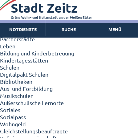
Stadt Zeitz
Zeitz - Die Kleinstadt
Willkommen in Zeitz!
Interview mit Oberbürgermeister Christian Thieme
Grüne Wohn- und Kulturstadt an der Weißen Elster
Zeitz - Stadt der Zukunft
NOTDIENSTE
SUCHE
MENÜ
Ortschaften
Partnerstädte
Leben
Bildung und Kinderbetreuung
Kindertagesstätten
Schulen
Digitalpakt Schulen
Bibliotheken
Aus- und Fortbildung
Musikschulen
Außerschulische Lernorte
Soziales
Sozialpass
Wohngeld
Gleichstellungsbeauftragte