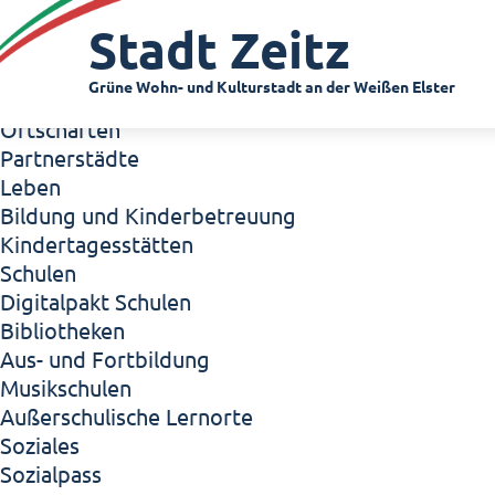
Zeitz - Die Kleinstadt
Stadt Zeitz
Willkommen in Zeitz!
Interview mit Oberbürgermeister Christian Thie
Grüne Wohn- und Kulturstadt an der Weißen Elster
Zeitz - Stadt der Zukunft
Ortschaften
Partnerstädte
Leben
Bildung und Kinderbetreuung
Kindertagesstätten
Schulen
Digitalpakt Schulen
Bibliotheken
Aus- und Fortbildung
Musikschulen
Außerschulische Lernorte
Soziales
Sozialpass