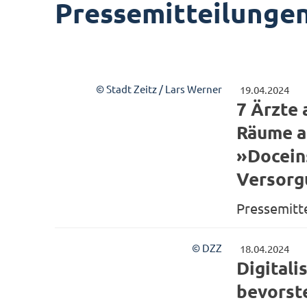
Pressemitteilunge
© Stadt Zeitz / Lars Werner
19.04.2024
7 Ärzte 
Räume a
»Docein
Versorg
Pressemitt
© DZZ
18.04.2024
Digitali
bevorst