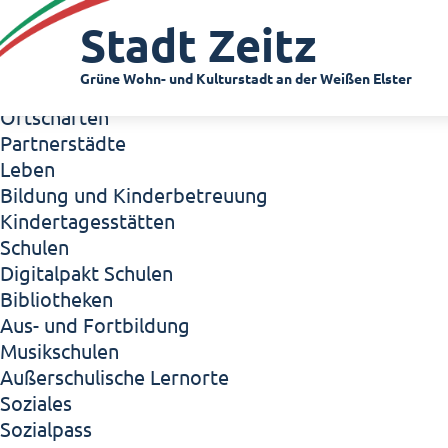
Zeitz - Die Kleinstadt
Stadt Zeitz
Willkommen in Zeitz!
Interview mit Oberbürgermeister Christian Thie
Grüne Wohn- und Kulturstadt an der Weißen Elster
Zeitz - Stadt der Zukunft
Ortschaften
Partnerstädte
Leben
Bildung und Kinderbetreuung
Kindertagesstätten
Schulen
Digitalpakt Schulen
Bibliotheken
Aus- und Fortbildung
Musikschulen
Außerschulische Lernorte
Soziales
Sozialpass