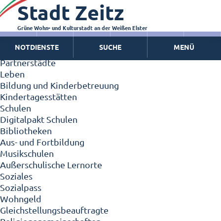
Stadt Zeitz
Zeitz - Die Kleinstadt
Willkommen in Zeitz!
Interview mit Oberbürgermeister Christian Thieme
Grüne Wohn- und Kulturstadt an der Weißen Elster
Zeitz - Stadt der Zukunft
NOTDIENSTE
SUCHE
MENÜ
Ortschaften
Partnerstädte
Leben
Bildung und Kinderbetreuung
Kindertagesstätten
Schulen
Digitalpakt Schulen
Bibliotheken
Aus- und Fortbildung
Musikschulen
Außerschulische Lernorte
Soziales
Sozialpass
Wohngeld
Gleichstellungsbeauftragte