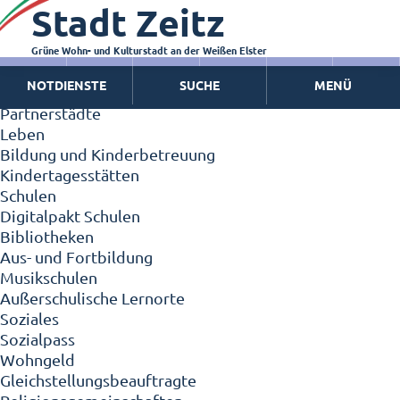
Stadt Zeitz
Zeitz - Die Kleinstadt
Willkommen in Zeitz!
Interview mit Oberbürgermeister Christian Thieme
Grüne Wohn- und Kulturstadt an der Weißen Elster
Zeitz - Stadt der Zukunft
NOTDIENSTE
SUCHE
MENÜ
Ortschaften
Partnerstädte
Leben
Bildung und Kinderbetreuung
Kindertagesstätten
Schulen
Digitalpakt Schulen
Bibliotheken
Aus- und Fortbildung
Musikschulen
Außerschulische Lernorte
Soziales
Sozialpass
Wohngeld
Gleichstellungsbeauftragte