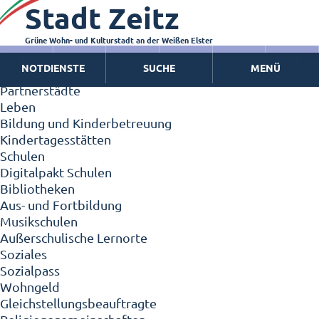
Stadt Zeitz
Zeitz - Die Kleinstadt
Willkommen in Zeitz!
Interview mit Oberbürgermeister Christian Thieme
Grüne Wohn- und Kulturstadt an der Weißen Elster
Zeitz - Stadt der Zukunft
NOTDIENSTE
SUCHE
MENÜ
Ortschaften
Partnerstädte
Leben
Bildung und Kinderbetreuung
Kindertagesstätten
Schulen
Digitalpakt Schulen
Bibliotheken
Aus- und Fortbildung
Musikschulen
Außerschulische Lernorte
Soziales
Sozialpass
Wohngeld
Gleichstellungsbeauftragte